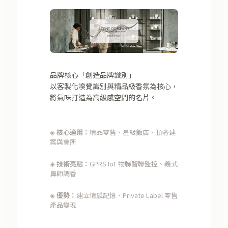
品牌核心「創造品牌識別」
以客製化嗅覺識別與精品級香氛為核心，
將氣味打造為高級感空間的名片。
◈
核心適用：
精品零售、星級飯店、頂奢建
案與會所
◈
技術亮點：
GPRS IoT 物聯智聯監控、義式
鼻師調香
◈
優勢：
建立情感記憶、Private Label 零售
產品變現