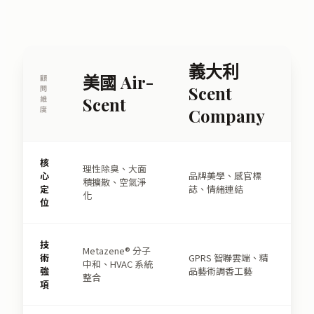
義大利
美國 Air-
顧
Scent
問
維
Scent
度
Company
核
理性除臭、大面
心
品牌美學、感官標
積擴散、空氣淨
定
誌、情緒連結
化
位
技
Metazene® 分子
術
GPRS 智聯雲端、精
中和、HVAC 系統
強
品藝術調香工藝
整合
項