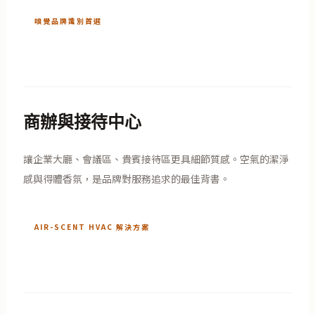
嗅覺品牌識別首選
商辦與接待中心
讓企業大廳、會議區、貴賓接待區更具細節質感。空氣的潔淨
感與得體香氛，是品牌對服務追求的最佳背書。
AIR-SCENT HVAC 解決方案