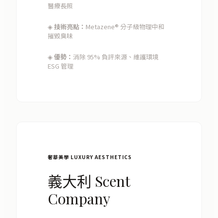
醫療長照
◈
技術亮點：
Metazene® 分子級物理中和
摧毀臭味
◈
優勢：
消除 95% 負評來源、維護環境
ESG 管理
奢華美學 LUXURY AESTHETICS
義大利 Scent
Company