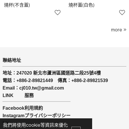
燒杯(不含蓋)
燒杯蓋(白色)
more
聯絡地址
地址：247020 新北市蘆洲區國道路二段25號4樓
電話：+886-2-89821449 傳真：+886-2-89821539
Email：cj010.tw@gmail.com
LINK
服務
Facebook
利用規約
Instagram
プライバシーポリシー
Line
我們將使用cookie等資訊來優化