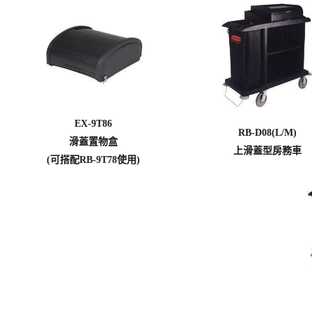
EX-9T86
RB-D08(L/M)
滑蓋置物盒
上滑蓋型房務車
(可搭配RB-9T78使用)